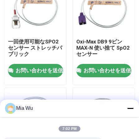
工場旅行
品質管理
一回使用可能なSPO2
Oxi-Max DB9 9ピン
センサー ストレッチパ
MAX-N 使い捨て SpO2
ブリック
センサー
私達に連絡しなさい
お問い合わせを送信
お問い合わせを送信
ニュース
場合
Mia Wu
引用を要求しなさい
7:02 PM
再使用可能なspO2センサー