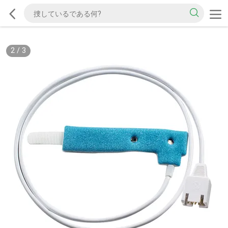
2
/
3