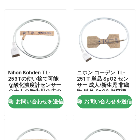
Nihon Kohden TL-
ニホン コーデン TL-
253Tの使い捨て可能
251T 単品 SpO2 セン
な酸化濃度計センサー
サー 成人/新生児 非織
の大人の新生児の皮の
物 単品 SpO2 探査機
伸縮織物
家
お問い合わせを送信
お問い合わせを送信
プロダクト
私達について