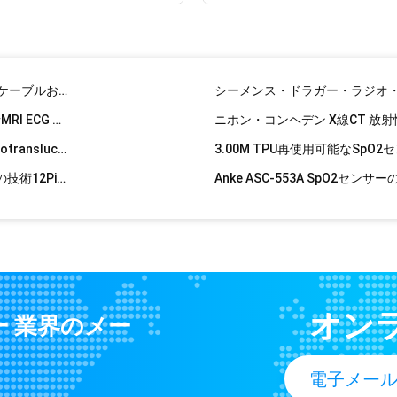
フィリップスDG様式のラジオ半透明なワイヤー10鉛MRIのX線ECG Radiotranslucentのケーブルおよびリード線
LL様式のラジオ半透明なワイヤーRadiaotransparent ECGのリード線5の鉛のX線ECG Radiotranslucentのケーブルおよびリード線
Datex MRI Radiao半透明な
GE Marquette 10の鉛のX線ECG Radiotranslucentのケーブルおよびリード線
Nihon Kohdenのラジオ半透明なワイヤーX線CT 3の鉛MRI ECG Radiotranslucentケーブルおよび導線
SpacelabsのX線CT 10の鉛MRI ECGはケーブルのRadiotranslucentの導線を機械で造る
Anke ASC-553再使用可能なSpO2センサーのOxi-maxの技術12Pin大人指クリップSpO2調査
Artema Diascope 800 SpO2センサーのデジタル10Pin大人指クリップ酸素センサー
Zoncare再使用可能なSpO2センサーPM-7000C PM-7000D 6Pin大人指クリップSpO2調査
Noninの再使用可能なSpO2センサー8000AA 8000AP 8000SS 9Pin 7500 8800 Xpod 3012大人指クリップSpO2調査
Biolight再使用可能なSpO2センサーM900 M7000 M9500デジタル12Pin小児科指クリップ
Mindray T5 /T8 0010-20-42712 572A SpO2センサーのOxi-maxの技術8 Pin大人指クリップ携帯用Spo2調査
オン
ー 業界のメー
Mindray Datascope SpO2センサー512FLH 115-012807-00 T5 T8の円形7 Pin SpO2の調査IMEC IPM9800
Bionet再使用可能なSpO2センサーBM3 BM5デジタル7Pin大人指クリップSpO2調査
電子メー
Biocare Im15 Im12 SpO2センサー10Pinの大人のインゲルの調査の脈拍の酸化濃度計
Comenの開始8000E SpO2セ