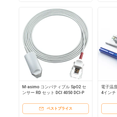
M-asimo コンパティブル SpO2 セ
電子温度
ンサー RD セット DCI 4050 DCI-P
4インチ 
TC-I TF-I Rad 7 Rad 5 ショート
ンププラス
SpO2 探査ケーブル
ベストプライス