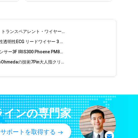
フィリップスAA様式MRIのラジオ半透明なワイヤー5鉛のX線ECG Radiotranslucentのリード線
ケーブル5の鉛のX線ECGの導線
シーメンス・ドラガー・ラジオ・トランスペアレント・ワイヤー X線 5リード MRI ECGリードワイヤー
ニホン・コンヘデン X線CT 放射性透明性ECG リードワイヤー 3 リード MRI ECG 放射性透明性ケーブルとリードワイヤー
3.00M TPU再使用可能なSpO2センサー3F IRIS300 Phoene PM8300大人指クリップ6Pin
Anke ASC-553A SpO2センサーのOhmedaの技術7Pin大人指クリップSpO2調査
BCI 3300 SpO2センサーのAutocorrの顧問9Pin大人指クリップSpO2調査
Biosys SpO2センサーの調査BPM200 700の保護者6Pin大人指クリップSpO2
Biolight SpO2センサーの調査Aシリーズ9Pinデジタル技術の大人の柔らかいクリップSpO2
Nihon Kohden再使用可能なSpO2センサーMU-631RA AY-633P N-ellcor Oxi-maxの技術14 Pin大人指クリップSpO2調査
Mindray Accutorr 3 DPM6 0010-30-42738 M asi mo技術7 Pin大人指クリップSpO2調査のための115-023135-00 SpO2センサー
ラインの専門家
Biolight SpO2センサーAシリーズfor M-asi-moの再使用可能な赤い技術大人指クリップSpO2調査
Biocare BP12B 12C SpO2センサー15 100 0010 5Pin小児科指クリップ
ルサポートを取得する
ンサー6Pin大人指クリップSpO2調査