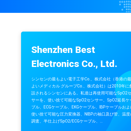
Comen C30 C50 C60 C80 SpO2センサー12Pin大
Shenzhen Best
Electronics Co., Ltd.
シンセンの最もよい電子工学Co.、株式会社（香港の
よいメディカル グループCo.、株式会社）は2010年に
設されるシンセンにある。私達は再使用可能なSpO2
サーを、使い捨て可能なSpO2センサー、SpO2延長ケ
ブル、ECGケーブル、EKGケーブル、IBPケーブルおよ
使い捨て可能な圧力変換器、NIBPの袖口及び管、温度
調査、半仕上げSpO2/ECGケーブル、
SpO2/ECG/EKG/redialおよび別のタイプ モニターOE