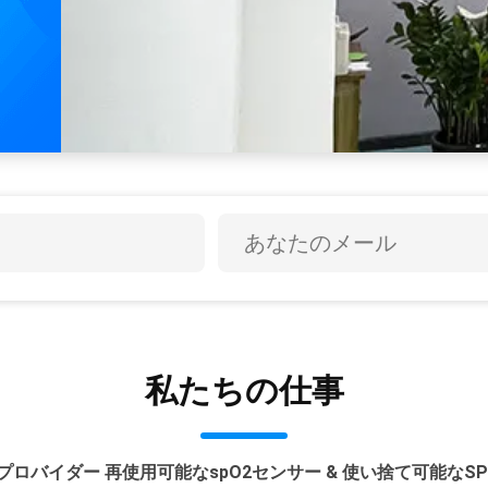
造業
器
ー
輸
置
明
私たちの仕事
ロバイダー 再使用可能なspO2センサー & 使い捨て可能なS