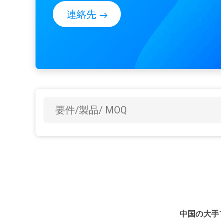
びODMのプロジェクト サービス専門にする専門の製
連絡先
者および輸出業者である。 私達は生産のプロセス用機
およびプロダクトの質を保障するために優秀な設計チ
ムを進めた。よい評判との海外への私達のプロダクト
出高。私達に両方の法的生産の証明および精度診断装
がある。私達のプロダクトのほとんどはセリウムの証
およびISO 13485を渡した。...
中国の大手プ