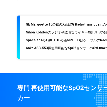
専門 再使用可能なspO2センサ
カー