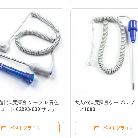
M asi mo Oxi-maxの技術1269のため1560 SpO2センサー ラド7ラド8ラド5ラド5v大人指クリップSpO2調査
計 温度探査 ケーブル 青色
GEのDatexのOhmeda SpO2センサーOXY-F4-MC TruSignalの技術のTruSat再使用可能なED 9Pin TS-F4-MC SpO2の調査
大人の温度探査ケーブル プ
コード 02893-000 サレテ
ーズ1000
GE OXY-F4-N TS-F4-N再使用可能なSpO2センサーAS/3 CS/5オスカー10Pinの大人Spo2指の調査
 690/692
Criticare CSI SpO2 6pin Criticareの脈拍の酸化濃度計センサー大人指クリップSpO2調査
Charmcare Cx100 SpO2セ
ベストプライス
ベストプライス
2.00 Mm Pinのリード線によってめっきされる金EEG EMGの導線の電極へのDu Pont EEGの電極2 Pinのプラグ