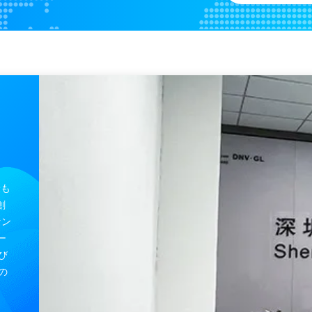
人指クリップ
M asi mo Oxi-maxの技術1269のため1560 SpO2センサー ラド7ラド8ラド5ラド5v大人指クリップSpO2調査
GEのDatexのOhmeda SpO2センサーOXY-F4-MC TruSignalの技術のTruSat再使用可能なED 9Pin TS-F4-MC SpO2の調査
GE OXY-F4-N TS-F4-N再使用可能なSpO2センサーAS/3 CS/5オスカー10Pinの大人Spo2指の調査
Criticare CSI SpO2 6pin Criticareの脈拍の酸化濃度計センサー大人指クリップSpO2調査
Charmcare Cx100 SpO2セ
2.00 Mm Pinのリード線によってめっきされる金EEG EMGの導線の電極へのDu Pont EEGの電極2 Pinのプラグ
フィリップスDG様式のラジオ半透明なワイヤー10鉛MRIのX線ECG Radiotranslucentのケーブルおよびリード線
LL様式のラジオ半透明なワイヤーRadiaotransparent ECGのリード線5の鉛のX線ECG Radiotranslucentのケーブルおよびリード線
Datex MRI Radiao半透明な
最も
GE Marquette 10の鉛のX線ECG Radiotranslucentのケーブルおよびリード線
創
セン
ー
び
の
M及