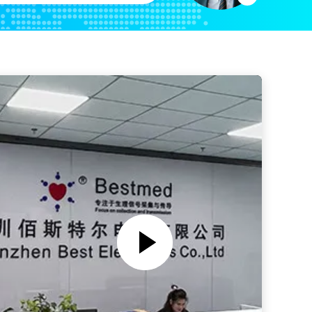
MEK新しいMP1000NT MP700 MP800の再使用可能な幼児脈拍の酸化濃度計8 Pin大人指クリップSpO2調査
GEのDatexのOhmeda OxyTip TruSignalの技術TS-F-D SpO2センサー9Pin Eシリーズ モジュールが付いている大人指クリップSpO2調査I4
N-ellcor Oxi-maxの技術SpO2の調査14Pin N550 N560 N595 NPB-290大人指クリップSpO2センサー
Comen C60再使用可能なSpO2センサー12pin for M-asi-moの赤い技術大人指クリップSpO2調査
ンサー7Pin大人指クリップSpO2調査
Spacelabsのラジオの半透明なワイヤー1メートルの透明な10鉛ECGの鉛ケーブル
フィリップスAA様式MRIのラジオ半透明なワイヤー5鉛のX線ECG Radiotranslucentのリード線
ケーブル5の鉛のX線ECGの導線
シーメンス・ドラガー・ラジオ・トランスペアレント・ワイヤー X線 5リード MRI ECGリードワイヤー