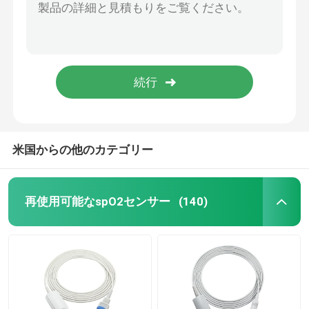
EEGの電極
ECGの部品
米国からの他のカテゴリー
再使用可能なspO2センサー
(140)