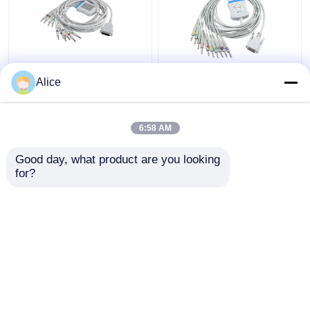
GE Marqutte EKGのケ
Nihon Kohden Ekgのト
Alice
ーブルおよびリード線
ランク ケーブルBA-
IEC 4.0Bananaのコネク
902D ECG-FD07 ECG-
ターMAC500 MAC600
9010Kのリード線15
6:58 AM
2104727-001
Pin IECのバナナ4.0
ベストプライス
ベストプライス
Good day, what product are you looking 
for?
お問い合わせ
お問い合わせ
多くを見て下さい
ホーム
企業情報
お問い合わせ
Desktop Site