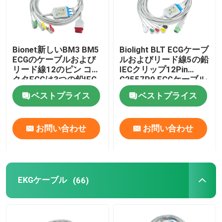
Bionet新しいBM3 BM5
Biolight BLT ECGケーブ
ECGのケーブルおよび
ルおよびリード線5の鉛
リード線12のピン コネ
IECクリップ12Pin
クタECGは3つの鉛IEC
C2557P0 ECGケーブル
の横領者クリップをケ
ベストプライス
ベストプライス
ーブルで通信する
お問い合わせ
お問い合わせ
EKGケーブル
(66)