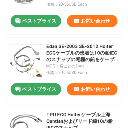
価格：20-55USD Each
工場旅行
ベストプライス
お問い合わせ
品質管理
Edan SE-2003 SE-2012 Holter
私達に連絡しなさい
ECGケーブルの患者は10の鉛IEC
のスナップの電極の鉛をケーブ
ルで通信する
MOQ：袋ごとの1pcs
ニュース
価格：20-55USD Each
場合
ベストプライス
お問い合わせ
引用を要求しなさい
TPU ECG Holterケーブル上海
Quntianおよびリード線10の鉛
再使用可能なspO2センサー
IECのスナップ