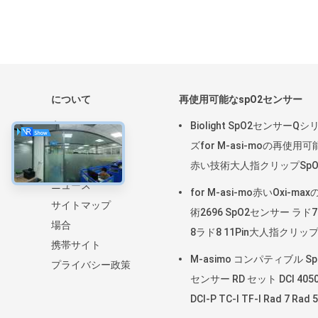
について
再使用可能なspO2センサー
家
Biolight SpO2センサーQシ
プロダクト
ズfor M-asi-moの再使用可
私達について
赤い技術大人指クリップSpO
ニュース
査
for M-asi-mo赤いOxi-max
サイトマップ
術2696 SpO2センサー ラド
場合
8ラド8 11Pin大人指クリッ
携帯サイト
SpO2調査
M-asimo コンパティブル Sp
プライバシー政策
センサー RD セット DCI 405
DCI-P TC-I TF-I Rad 7 Rad 