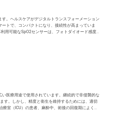
います。ヘルスケアがデジタルトランスフォーメーション
スマートで、コンパクトになり、接続性が高まっていま
利用可能なSpO2センサーは、フォトダイオード感度
ファクトを最小限に抑え、患者の動き中でも正確な測
灌流指数や脈拍強度分析などの高度な診...
幅広い医療用途で使用されています。継続的で非侵襲的な
ます。しかし、精度と衛生を維持するためには、適切
治療室（ICU）の患者、麻酔中、術後の回復期によく装
し、呼吸困難を示す可能性のある飽和度の低下をスタッフ
の患者の酸素レベルを評価し、搬...