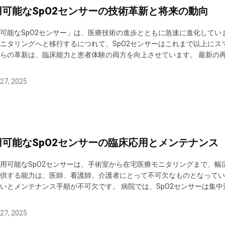
用可能なSpO2センサーの技術革新と将来の動向
可能なSpO2センサー」は、医療技術の進歩とともに急速に進化して
ニタリングへと移行するにつれて、SpO2センサーはこれまで以上に
らの革新は、臨床能力と患者体験の両方を向上させています。 最新の再
光フィルタリングが改善されています。この技術は、モーションアーチ
にします。マルチ波長センサーは、2つ以上の光スペクトルを分析でき、
27, 2025
用可能なSpO2センサーの臨床応用とメンテナンス
用可能なSpO2センサーは、手術室から在宅医療モニタリングまで、
供する能力は、医師、看護師、介護者にとって不可欠なものとなってい
いとメンテナンス手順が不可欠です。 病院では、SpO2センサーは集中
す。その再利用可能なSpO2センサーは、酸素レベルを継続的に監視
ます。救急医療では、救急救命士がこれらのセンサーを使用して、移動中
27, 2025