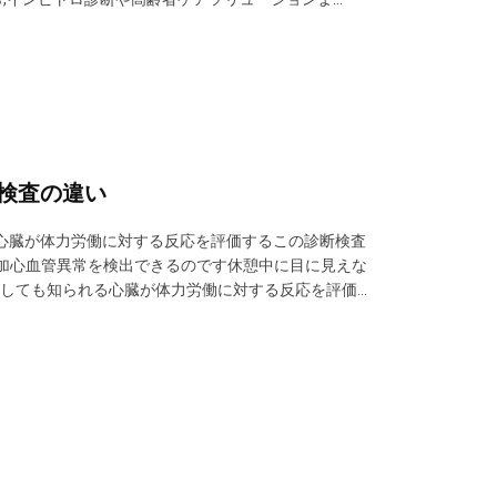
見します. CMEFで 医療・医療の未来が ひとつ屋根
検査の違い
れる心臓が体力労働に対する反応を評価するこの診断検査
増加心血管異常を検出できるのです休憩中に目に見えな
シンとしても知られる心臓が体力労働に対する反応を評価す
や 労働負荷の増加心血管異常を検出できるのです休憩
長期間にわ...