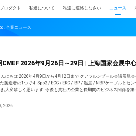
プロダクト
私達について
私達に連絡しなさい
ニュース
., Ltd. 企業ニュース
回CMEF 2026年9月26日～29日 | 上海国家会展中
こんにちは 2026年4月9日から4月12日まで クアラルンプール会議展覧会
製造者の1つです:Spo2 / ECG / EKG / IBP / 温度 / NIBPケーブルと
き,大変嬉しく思います. 今後も貴社の企業と長期間のビジネス関係を築
ター 展示品名: 6.1-ZA31 2026年4月9日から4月12日まで2026 挨拶を ティ
, 2026