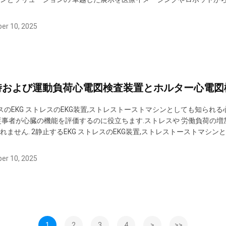
EFでは,参展者が革新的なものを紹介し,訪問者は事業を前進させる解決策を発
開される様子を 見ることができます シェンゼ...
er 10, 2025
時および運動負荷心電図検査装置とホルター心電図
スのEKG ストレスのEKG装置,ストレストーストマシンとしても知ら
従事者が心臓の機能を評価するのに役立ちます.ストレスや 労働負荷の
れません. 2静止するEKG ストレスのEKG装置,ストレストーストマ
断検査は,医療従事者が心臓の機能を評価するのに役立ちます.ストレス
見えないかもしれません. 3- ホルター ホルターモニター患者の心臓活動を
er 10, 2025
1
2
3
4
>
>>