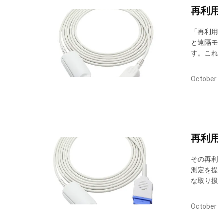
再利
「再利用
と遠隔モ
す。これ
と適応型
定を可能
October 
再利
その再利
測定を提
な取り扱
着されま
に警告し
October 