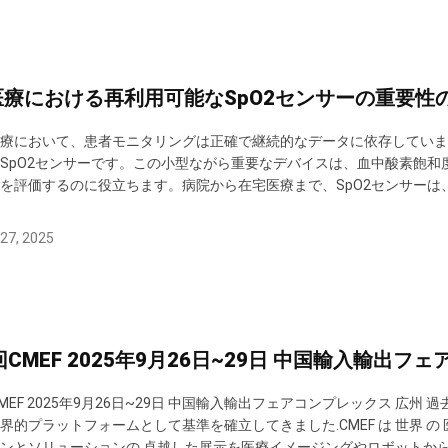
医療における再利用可能なSpO2センサーの重要性
療において、患者モニタリングは正確で継続的なデータに依存していま
SpO2センサーです。この小型ながら重要なデバイスは、血中酸素飽
を評価するのに役立ちます。病院から在宅医療まで、SpO2センサー
する上で重要な役割を果たしています。 「再利用可能なSpO2センサ
ます。皮膚（通常は指先または耳たぶ）を通して特定の波長の光を照射し
27, 2025
回CMEF 2025年9月26日~29日 中国輸入輸出フ
MEF 2025年9月26日~29日 中国輸入輸出フェアコンプレックス 広州 過
界的プラットフォームとして基準を確立してきました.CMEF は 世界 の 医
ンとソリューションの 卓越した展示を医療イメージングやロボットか