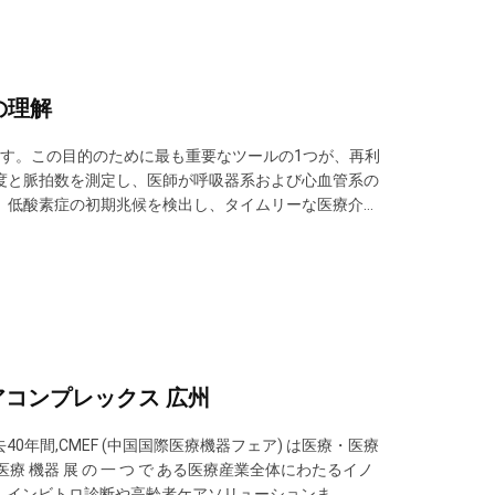
の理解
す。この目的のために最も重要なツールの1つが、再利
和度と脈拍数を測定し、医師が呼吸器系および心血管系の
は、低酸素症の初期兆候を検出し、タイムリーな医療介入
ー」は、光電容積脈波測定法と呼ばれるプロセスを通じ
ます。次に、センサーは、酸素化ヘ...
ェアコンプレックス 広州
去40年間,CMEF (中国国際医療機器フェア) は医療・医療
療 機器 展 の 一 つ で ある医療産業全体にわたるイノ
ら,インビトロ診断や高齢者ケアソリューションま