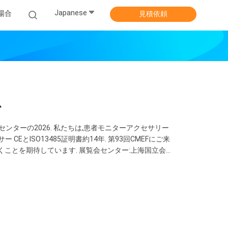
Japanese
場合
見積依頼
心
センターの2026. 私たちは,患者モニターアクセサリー
センサー CEとISO13485証明書約14年. 第93回CMEFにご来
くことを期待しています. 展覧会センター:上海国立会議
ナ ワットサンプ:008613510606572 ...