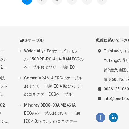
EKGケーブル
私達に続いて下さ
リー
Welch Allyn Ecgケーブル モデ
Tianliao
能な
ル:1500 RE-PC-AHA-BAN ECGの
Yutangの通り
2調
ケーブルおよびリード線IEC
第2産業地区
4.0Banana
の技
Comen M2461A EKGのケーブル
造る605 No.5
7ラド
およびリード線IEC 4.0のバナナ
00861351060
プ
のコネクターECGケーブル
info@bestsp
O2
Mindray DECG-03A M2461A
0
ECGのケーブルおよびリード線
5 シ
IEC 4.0のバナナのコネクター