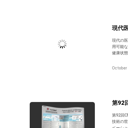
現代
現代の医
用可能な
健康状態
を確実に
て機能し
October 
第92
第92回C
技術の世
ベーショ