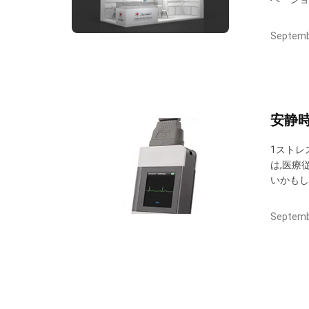
で.CM
の下で展
Septemb
安静
1ストレ
は,医療
いかもし
るこの診
中に目に
Septemb