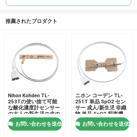
推薦されたプロダクト
Nihon Kohden TL-
ニホン コーデン TL-
家
253Tの使い捨て可能
251T 単品 SpO2 セン
な酸化濃度計センサー
サー 成人/新生児 非織
の大人の新生児の皮の
物 単品 SpO2 探査機
プロダクト
伸縮織物
お問い合わせを送信
お問い合わせを送信
私達について