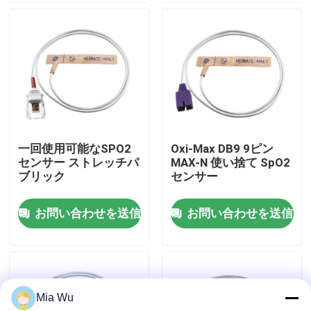
工場旅行
品質管理
私達に連絡しなさい
一回使用可能なSPO2
Oxi-Max DB9 9ピン
センサー ストレッチパ
MAX-N 使い捨て SpO2
ニュース
ブリック
センサー
お問い合わせを送信
お問い合わせを送信
場合
引用を要求しなさい
Mia Wu
再使用可能なspO2センサー