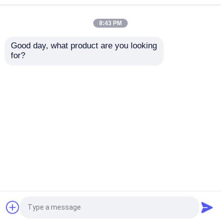
8:43 PM
使い捨て可能なSPO2センサー
Good day, what product are you looking 
for?
SpO2センサー ケーブル
for M-asi-moの脈拍の
M asi mo使い捨て可能
酸化濃度計の使い捨て
なSpO2センサーの大
可能なセンサーは
人の/Neonate-Whiteの
4002 4046 RD赤い虹
泡のため
ECGのケーブルおよびリード線
の技術幼児青いSpong
お問い合わせを送信
お問い合わせを送信
を置いた
EKGケーブル
ホーム
企業情報
お問い合わせ
Desktop Site
ECGのトランク ケーブル
地図
Privacy Policy
ECGのリード線
品質
再使用可能なspO2センサー
中国工
場.Copyright © 2026 Shenzhen Best Electronics
ECGの電極のコネクター
Co., Ltd.. All Rights Reserved.