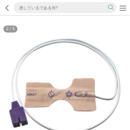
2
/
5