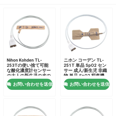
Nihon Kohden TL-
ニホン コーデン TL-
253Tの使い捨て可能
251T 単品 SpO2 セン
な酸化濃度計センサー
サー 成人/新生児 非織
の大人の新生児の皮の
物 単品 SpO2 探査機
伸縮織物
家
お問い合わせを送信
お問い合わせを送信
プロダクト
私達について