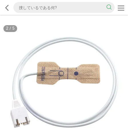
2
/
5