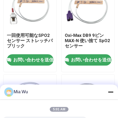
工場旅行
品質管理
一回使用可能なSPO2
Oxi-Max DB9 9ピン
センサー ストレッチパ
MAX-N 使い捨て SpO2
ブリック
センサー
私達に連絡しなさい
お問い合わせを送信
お問い合わせを送信
ニュース
場合
Mia Wu
引用を要求しなさい
5:01 AM
再使用可能なspO2センサー