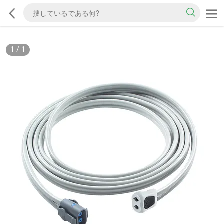
1
/
1