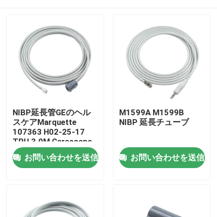
NIBP延長管GEのヘル
M1599A M1599B
スケアMarquette
NIBP 延長チューブ
107363 H02-25-17
TPU 3.0M Carescape
B650 V100
家
お問い合わせを送信
お問い合わせを送信
プロダクト
私達について