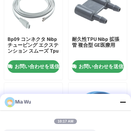
工場旅行
品質管理
Bp09 コンネクタ Nibp
耐久性TPU Nibp 拡張
チュービング エクステ
管 複合型 GE医療用
ンション スムーズ Tpu
私達に連絡しなさい
お問い合わせを送信
お問い合わせを送信
ニュース
場合
Mia Wu
引用を要求しなさい
10:17 AM
再使用可能なspO2センサー