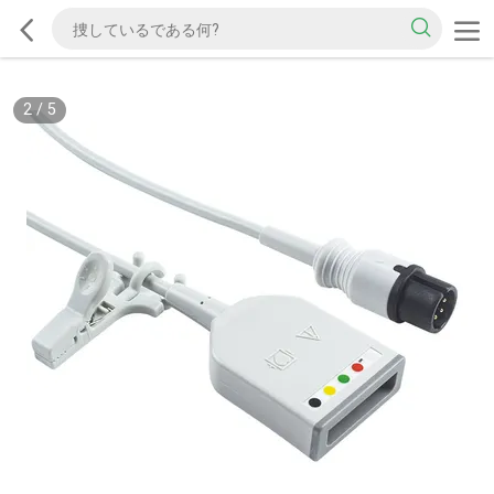
2
/
5