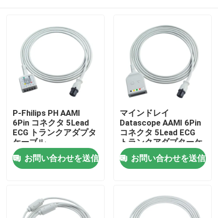
P-Fhilips PH AAMI
マインドレイ
6Pin コネクタ 5Lead
Datascope AAMI 6Pin
ECG トランクアダプタ
コネクタ 5Lead ECG
ケーブル
トランクアダプターケ
453561432691
ーブル 0010-30-
家
お問い合わせを送信
お問い合わせを送信
453561227251 ECG拡
12377 EV 6102 ECG拡
張ケーブル VSスタイ
張ケーブル ユーロスタ
ル
イル
プロダクト
私達について