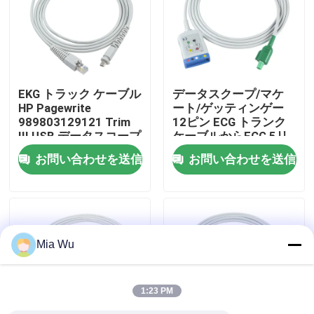
工場旅行
品質管理
EKG トラック ケーブル
データスクープ/マケ
HP Pagewrite
ート/ゲッティンゲー
989803129121 Trim
12ピン ECG トランク
私達に連絡しなさい
III USB データスコープ
ケーブルからECG 5リ
ECG ケーブル
ードケーブル IEC AHA
お問い合わせを送信
お問い合わせを送信
シングルピン ECGリー
ニュース
ドワイヤー
場合
Mia Wu
引用を要求しなさい
1:23 PM
再使用可能なspO2センサー