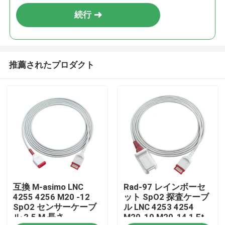
続行
推薦されたプロダクト
家
互換 M-asimo LNC
Rad-97 レインボーセ
プロダクト
4255 4256 M20 -12
ット SpO2 探査ケーブ
SpO2 センサーケーブ
ル LNC 4253 4254
ル 2.5 M 長さ
M20-10 M20-14 1 Ft
私達について