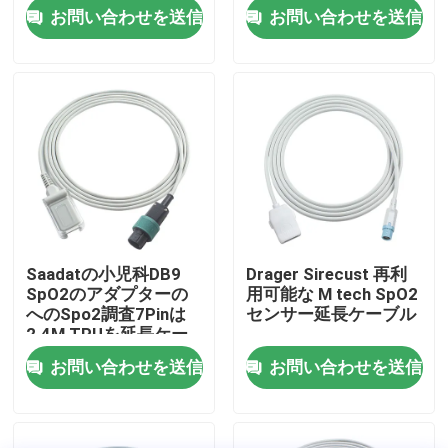
お問い合わせを送信
お問い合わせを送信
工場旅行
品質管理
私達に連絡しなさい
ニュース
Saadatの小児科DB9
Drager Sirecust 再利
SpO2のアダプターの
用可能な M tech SpO2
場合
へのSpo2調査7Pinは
センサー延長ケーブル
2.4M TPUを延長ケー
ブル
お問い合わせを送信
お問い合わせを送信
引用を要求しなさい
再使用可能なspO2センサー