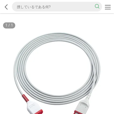
1
/
1