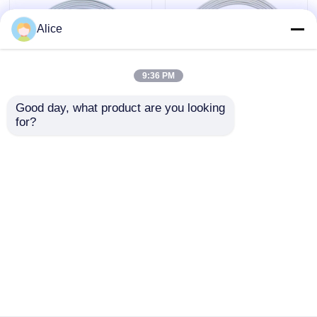
Alice
使い捨て可能なSPO2センサー
9:36 PM
SpO2センサー ケーブル
Good day, what product are you looking 
for?
ドラガー・シーメンズ
GEヘルスケア SpO2 ア
ECGのケーブルおよびリード線
再利用可能なm-asi-
ダプターケーブル
mo レッドテク SpO2
2021406-001、
センサー拡張ケーブル
100g、11ピンコネク
EKGケーブル
タ
お問い合わせを送信
お問い合わせを送信
ECGのトランク ケーブル
ホーム
企業情報
お問い合わせ
Desktop Site
ECGのリード線
地図
Privacy Policy
ECGの電極のコネクター